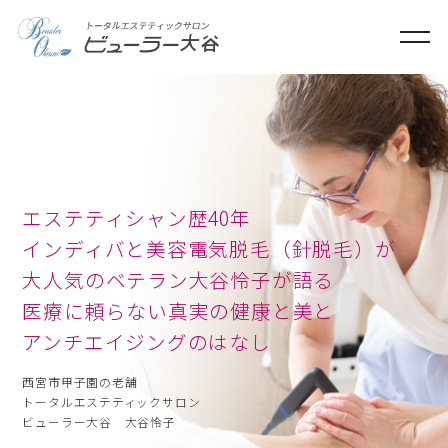
ME
エステティシャン歴40年
インディバと美容電気脱毛（針脱毛）が
大人気のベテラン大谷怜子が語る
さとう式リンパケア
医療に頼らない真実の健康と美と
アンチエイジングのはなし
西宮市甲子園の老舗
トータルエステティックサロン
ビューラー大谷 大谷怜子