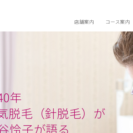
店舗案内
コース案内
さとう式リンパ
0年
気脱毛（針脱毛）が
谷怜子が語る