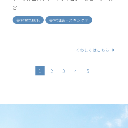
谷
美容電気脱毛
美容知識・スキンケア
くわしくはこちら
1
2
3
4
5