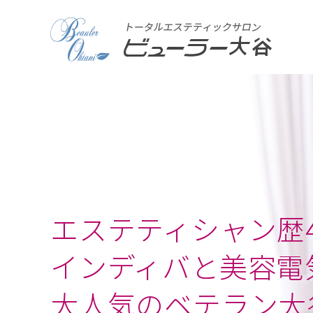
エステティシャン歴4
インディバと美容電
大人気のベテラン大