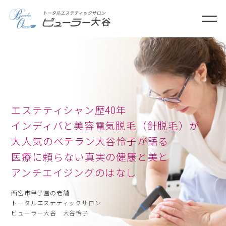
ME
エステティシャン歴40年
インディバと美容電気脱毛（針脱毛）が
大人気のベテラン大谷怜子が語る
さとう式リンパケア
医療に頼らない真実の健康と美と
アンチエイジングのはなし
西宮市甲子園の老舗
トータルエステティックサロン
ビューラー大谷 大谷怜子