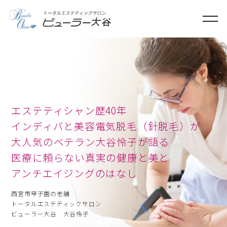
ME
エステティシャン歴40年
インディバと美容電気脱毛（針脱毛）が
大人気のベテラン大谷怜子が語る
さとう式リンパケア
医療に頼らない真実の健康と美と
アンチエイジングのはなし
西宮市甲子園の老舗
トータルエステティックサロン
ビューラー大谷 大谷怜子