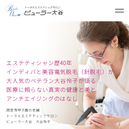
ME
エステティシャン歴40年
インディバと美容電気脱毛（針脱毛）が
大人気のベテラン大谷怜子が語る
さとう式リンパケア
医療に頼らない真実の健康と美と
アンチエイジングのはなし
西宮市甲子園の老舗
トータルエステティックサロン
ビューラー大谷 大谷怜子