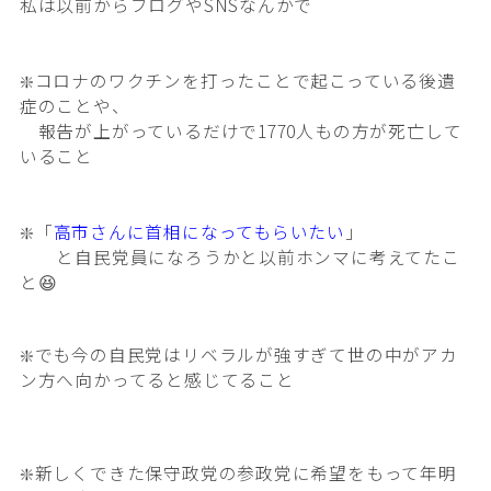
私は以前からブログやSNSなんかで
❇️コロナのワクチンを打ったことで起こっている後遺
症のことや、
報告が上がっているだけで1770人もの方が死亡して
いること
❇️「
高市さんに首相になってもらいたい
」
と自民党員になろうかと以前ホンマに考えてたこ
と😆
❇️でも今の自民党はリベラルが強すぎて世の中がアカ
ン方へ向かってると感じてること
❇️新しくできた保守政党の参政党に希望をもって年明