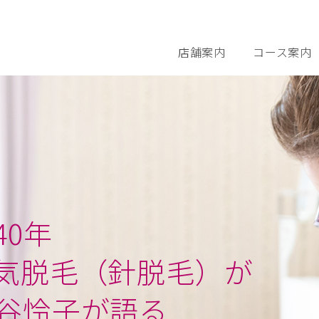
店舗案内
コース案内
さとう式リンパ
0年
気脱毛（針脱毛）が
谷怜子が語る