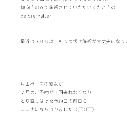
仰向きのみで施術させていただいてたときの
before→after
最近は３０分以上もうつ伏せ施術が大丈夫になりまし
月１ペースの彼女が
７月のご予約が１回来れなくなり
とり直しはった予約日の前日に
コロナにならはりました（;￣O￣）