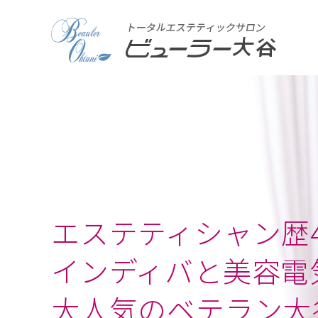
エステティシャン歴4
インディバと美容電
大人気のベテラン大