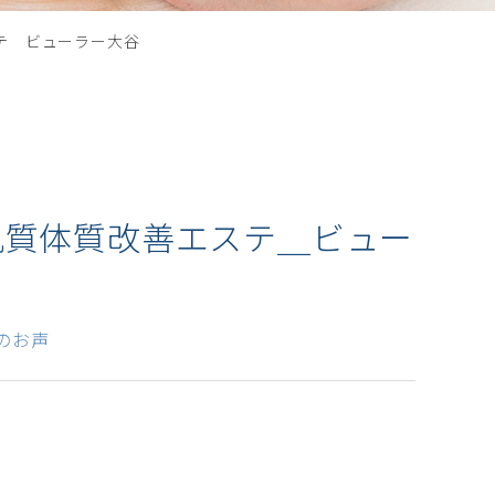
テ＿ビューラー大谷
肌質体質改善エステ＿ビュー
のお声