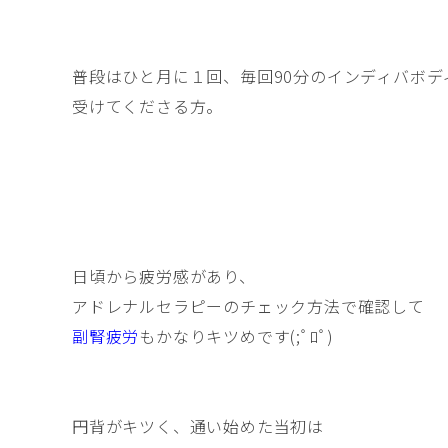
普段はひと月に１回、毎回90分のインディバボデ
受けてくださる方。
日頃から疲労感があり、
アドレナルセラピーのチェック方法で確認して
副腎疲労
もかなりキツめです(;ﾟﾛﾟ)
円背がキツく、通い始めた当初は