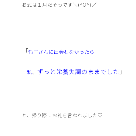
お式は１月だそうです＼(^O^)／
「
怜子さんに出会わなかったら
ずっと栄養失調のままでした
」
私
、
と、帰り際にお礼を言われました♡