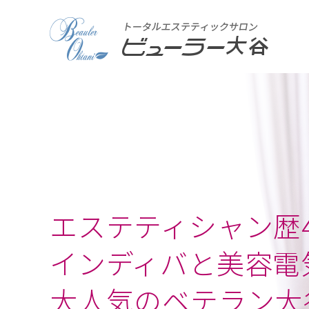
エステティシャン歴4
インディバと美容電
大人気のベテラン大