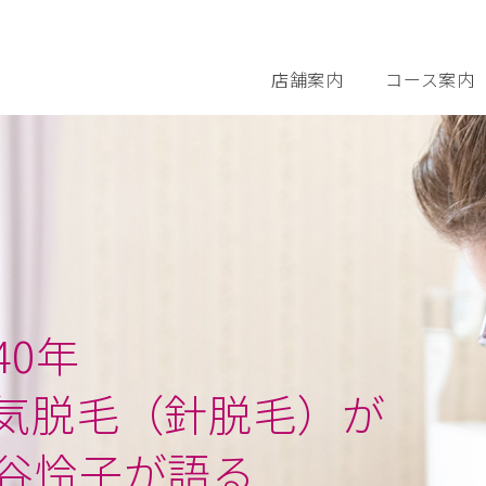
店舗案内
コース案内
さとう式リンパ
0年
気脱毛（針脱毛）が
谷怜子が語る