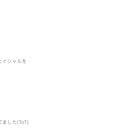
ェイシャルを
した(ToT)