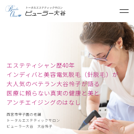
ME
エステティシャン歴40年
インディバと美容電気脱毛（針脱毛）が
大人気のベテラン大谷怜子が語る
さとう式リンパケア
医療に頼らない真実の健康と美と
アンチエイジングのはなし
西宮市甲子園の老舗
トータルエステティックサロン
ビューラー大谷 大谷怜子