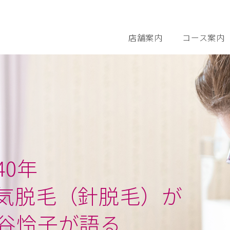
店舗案内
コース案内
さとう式リンパ
0年
気脱毛（針脱毛）が
谷怜子が語る