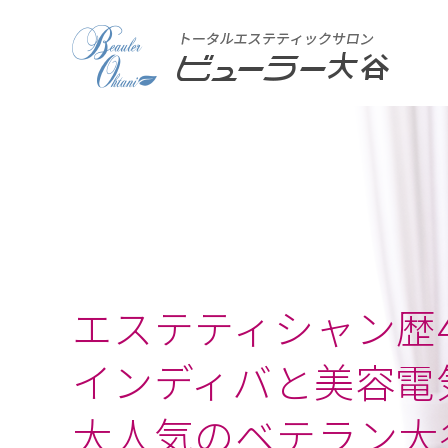
エステティシャン歴4
インディバと美容電
大人気のベテラン大