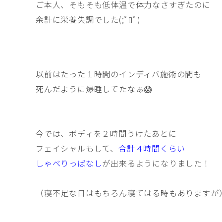
ご本人、そもそも低体温で体力なさすぎたのに
余計に栄養失調でした(;ﾟﾛﾟ)
以前はたった１時間のインディバ施術の間も
死んだように爆睡してたなぁ😱
今では、ボディを２時間うけたあとに
フェイシャルもして、
合計４時間くらい
しゃべりっぱなし
が出来るようになりました！
（寝不足な日はもちろん寝てはる時もありますが